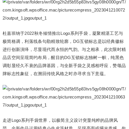
杜嘉班纳于2022秋冬倾情推出Logo系列手袋，凝聚精湛工艺与
极简格调，利落线条勾勒精致轮廓，DG互锁标志是以经典徽标
进行创新演绎，尽显现代而永恒的气韵。与之相承，此次限时精
品店空间呈现简约布局，醒目的DG互锁标志独树一帜，纯黑色
调彰显经久不衰的品牌基因，与全新手袋之灵感相呼应，赞颂品
牌标志性象征，在溯回传统风格之时亦寻求当下意蕴。
走进Logo系列手袋世界，以极简主义设计突显纯粹的品牌风
范。全新作品运用经典小牛皮等材质，呈现亮面或哑光质感，包