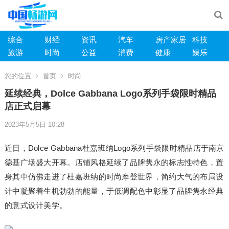
综合
财经
资讯
汽车
房产家居
科技
旅游
时尚
公益
消费
健康
娱乐
您的位置
首页
时尚
延续经典，Dolce Gabbana Logo系列手袋限时精品
店正式启幕
2023年5月5日 10:28
近日，Dolce Gabbana杜嘉班纳Logo系列手袋限时精品店于南京
德基广场盛大开幕。店铺风格延续了品牌隽永的标志性特色，置
身其中仿佛走进了杜嘉班纳的时尚摩登世界，简约大气的布局设
计中凝聚着生机勃勃的能量，于低调配色中彰显了品牌隽永经典
的意式设计美学。