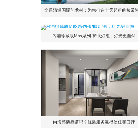
文昌清澜国际艺术村：为您打造十天起租的短常
30年随心住
闪浦珍藏版Max系列-护眼灯泡，灯光更自然
尚海整装靠谱吗？优质服务赢得信任和口碑