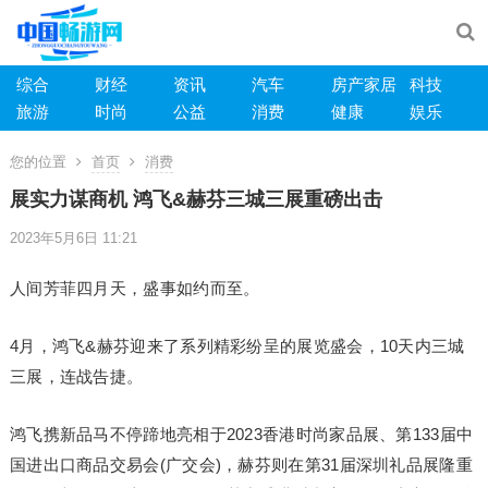
综合
财经
资讯
汽车
房产家居
科技
旅游
时尚
公益
消费
健康
娱乐
您的位置
首页
消费
展实力谋商机 鸿飞&赫芬三城三展重磅出击
2023年5月6日 11:21
人间芳菲四月天，盛事如约而至。
4月，鸿飞&赫芬迎来了系列精彩纷呈的展览盛会，10天内三城
三展，连战告捷。
鸿飞携新品马不停蹄地亮相于2023香港时尚家品展、第133届中
国进出口商品交易会(广交会)，赫芬则在第31届深圳礼品展隆重