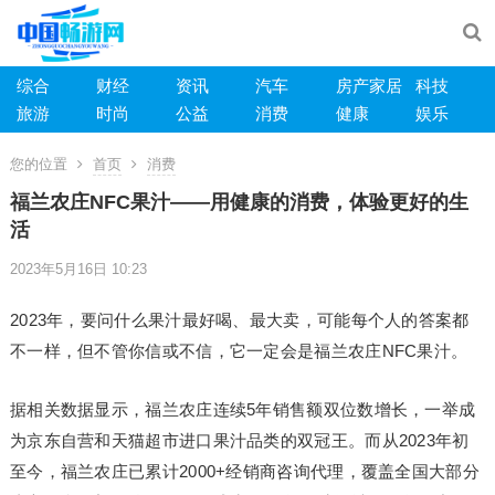
综合
财经
资讯
汽车
房产家居
科技
旅游
时尚
公益
消费
健康
娱乐
您的位置
首页
消费
福兰农庄NFC果汁——用健康的消费，体验更好的生
活
2023年5月16日 10:23
2023年，要问什么果汁最好喝、最大卖，可能每个人的答案都
不一样，但不管你信或不信，它一定会是福兰农庄NFC果汁。
据相关数据显示，福兰农庄连续5年销售额双位数增长，一举成
为京东自营和天猫超市进口果汁品类的双冠王。而从2023年初
至今，福兰农庄已累计2000+经销商咨询代理，覆盖全国大部分