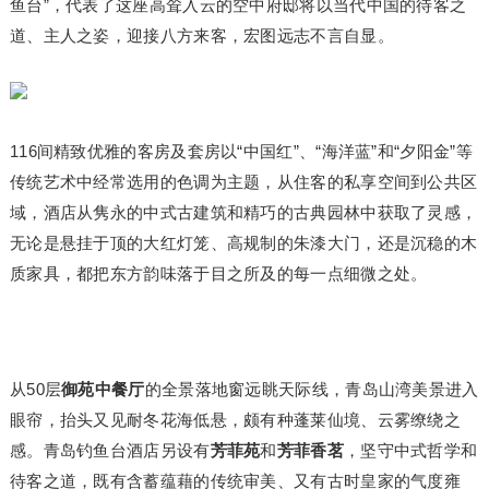
鱼台”，代表了这座高耸入云的空中府邸将以当代中国的待客之
道、主人之姿，迎接八方来客，宏图远志不言自显。
116间精致优雅的客房及套房以“中国红”、“海洋蓝”和“夕阳金”等
传统艺术中经常选用的色调为主题，从住客的私享空间到公共区
域，酒店从隽永的中式古建筑和精巧的古典园林中获取了灵感，
无论是悬挂于顶的大红灯笼、高规制的朱漆大门，还是沉稳的木
质家具，都把东方韵味落于目之所及的每一点细微之处。
从50层
御苑中餐厅
的全景落地窗远眺天际线，青岛山湾美景进入
眼帘，抬头又见耐冬花海低悬，颇有种蓬莱仙境、云雾缭绕之
感。青岛钓鱼台酒店另设有
芳菲苑
和
芳菲香茗
，坚守中式哲学和
待客之道，既有含蓄蕴藉的传统审美、又有古时皇家的气度雍