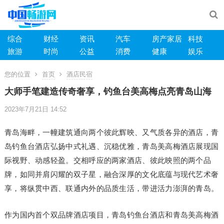
综合
财经
资讯
汽车
房产家居
科技
旅游
时尚
公益
消费
健康
娱乐
您的位置
首页
酒店民宿
大师手笔建造传奇奢享，钓鱼台美高梅点亮青岛山海
2023年7月21日 14:52
青岛海畔，一幢建筑通向两个彼此辉映、又气质各异的酒店，青
岛钓鱼台酒店弘扬中式礼遇、沉稳优雅，青岛美高梅酒店展现国
际视野、动感轻盈。交相呼应的两家酒店、彼此映照的两个品
牌，如同并肩闪耀的双子星，融合深厚的文化底蕴与现代艺术奢
享，将纵贯中西、联通内外的品质生活，带进活力澎湃的青岛。
作为国内首个双品牌酒店项目，青岛钓鱼台酒店和青岛美高梅酒