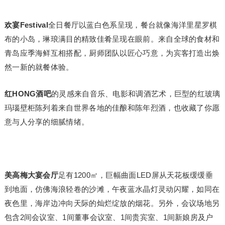
欢宴
Festival
全日餐厅以蓝白色系呈现，餐台就像海洋里星罗棋
布的小岛，琳琅满目的精致佳肴呈现在眼前。来自全球的食材和
青岛应季海鲜互相搭配，厨师团队以匠心巧意，为宾客打造出焕
然一新的就餐体验。
红
HONG
酒吧
的灵感来自音乐、电影和调酒艺术，巨型的红玻璃
玛瑙壁柜陈列着来自世界各地的佳酿和陈年烈酒，也收藏了你愿
意与人分享的细腻情绪。
美高梅大宴会厅
足有1200㎡，巨幅曲面LED屏从天花板缓缓垂
到地面，仿佛海浪轻卷的沙滩，午夜蓝水晶灯灵动闪耀，如同在
夜色里，海岸边冲向天际的灿烂绽放的烟花。另外，会议场地另
包含2间会议室、1间董事会议室、1间贵宾室、1间新娘房及户