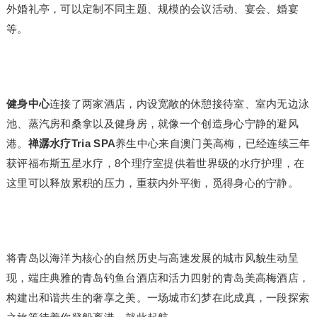
外婚礼亭，可以定制不同主题、规模的会议活动、宴会、婚宴
等。
健身中心
连接了两家酒店，内设宽敞的休憩接待室、室内无边泳
池、蒸汽房和桑拿以及健身房，就像一个创造身心宁静的避风
港。
禅潺水疗
Tria SPA
养生中心来自澳门美高梅，已经连续三年
获评福布斯五星水疗，8个理疗室提供着世界级的水疗护理，在
这里可以释放累积的压力，重获内外平衡，觅得身心的宁静。
将青岛以海洋为核心的自然历史与高速发展的城市风貌生动呈
现，端庄典雅的青岛钓鱼台酒店和活力四射的青岛美高梅酒店，
构建出和谐共生的奢享之美。一场城市幻梦在此成真，一段探索