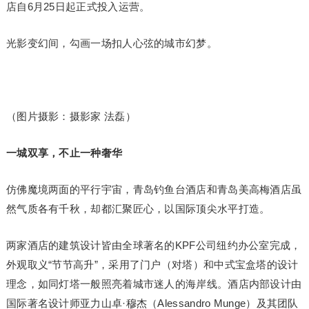
店自6月25日起正式投入运营。
光影变幻间，勾画一场扣人心弦的城市幻梦。
（图片摄影：摄影家 法磊）
一城双享，不止一种奢华
仿佛魔境两面的平行宇宙，青岛钓鱼台酒店和青岛美高梅酒店虽
然气质各有千秋，却都汇聚匠心，以国际顶尖水平打造。
两家酒店的建筑设计皆由全球著名的KPF公司纽约办公室完成，
外观取义“节节高升”，采用了门户（对塔）和中式宝盒塔的设计
理念，如同灯塔一般照亮着城市迷人的海岸线。酒店内部设计由
国际著名设计师亚力山卓·穆杰（Alessandro Munge）及其团队