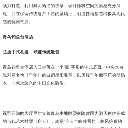
倾力打造。利用鲜明简洁的线条，设计师将空间的质感充分展
现，并在保留传统遗产工艺的基础上，创造性地塑造出极具现代
感的优雅气质。
青岛钓鱼台酒店
弘扬
中式礼遇，寻迹传统遗音
青岛钓鱼台酒店入口坐落在一个“回”字形的中式庭院，
中央
水台
陈列着名为《千年》的白铜胡阳雕塑，以历经千年而不朽的胡杨
木，向隽永悠久的中国文化致敬。
视野开阔的大厅里伫立着青岛本地雕塑家隋建国为酒店创作完成
的当代艺术雕塑《启云》，寓意“启云半峰凌霄处，临风绝顶钓