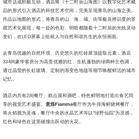
城市达成积极互动，酒店将《十二时辰山海图》以数字化艺术藏
品的形式引入酒店的科技艺术空间，完美呈现青岛的山海之美。
作品以地图的形式，将青岛的山、海、城、街等极具辨识度的景
观艺术化展现，每一处的色彩、明暗都随着十二时辰的光线灵动
变幻，在LED屏幕上绘就人与自然和谐共生的永恒画面。
从青岛优越的自然环境、历史悠久的红砖屋顶提取元素，酒店
334间豪华客房分为高贵优雅的红、生机蓬勃的绿两种主色调，
通过晶莹的长虹玻璃、定制的渐变色地毯等细节唤醒鲜活的城市
记忆。
酒店内共有2间餐厅、糕点屋和酒吧，特色鲜明地打造出食艺同
享的视觉艺术盛宴。
意烁
F
iamma
餐厅作为牛排海鲜烧烤餐厅，
将火焰视为灵魂，餐厅
中央
的水晶艺术等以“绿野仙踪”为灵感，
红色和绿色在这里碰撞出跃动的火花。