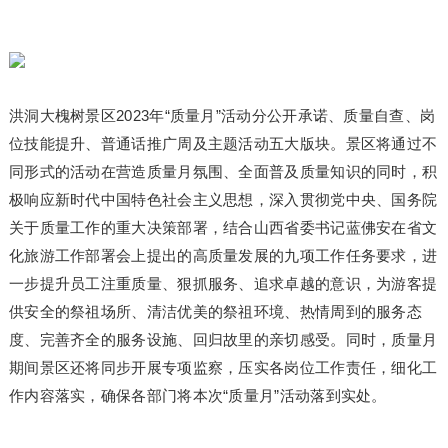
洪洞大槐树景区2023年“质量月”活动分公开承诺、质量自查、岗
位技能提升、普通话推广周及主题活动五大版块。景区将通过不
同形式的活动在营造质量月氛围、全面普及质量知识的同时，积
极响应新时代中国特色
社会主义
思想，深入贯彻党
中央
、国务院
关于质量工作的重大决策部署，结合山西省委
书记
蓝佛安在省文
化旅游工作部署会上提出的高质量发展的九项工作任务要求，进
一步提升员工注重质量、狠抓服务、追求卓越的意识，为游客提
供安全的祭祖场所、清洁优美的祭祖环境、热情周到的服务态
度、完善齐全的服务设施、回归故里的亲切感受。同时，质量月
期间景区还将同步开展专项监察，压实各岗位工作责任，细化工
作内容落实，确保各部门将本次“质量月”活动落到实处。