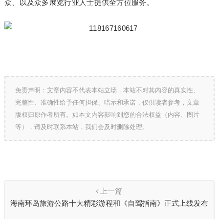
众、以及众多展览行业人士提供全方位服务。
免责声明：文章内容不代表本站立场，本站不对其内容的真实性、
完整性、准确性给予任何担保、暗示和承诺，仅供读者参考，文章
版权归原作者所有。如本文内容影响到您的合法权益（内容、图片
等），请及时联系本站，我们会及时删除处理。
上一篇
海南环岛旅游公路十大精彩游程和《自驾指南》正式上线发布