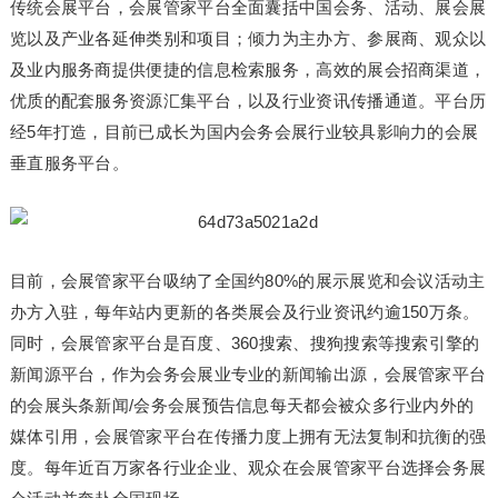
传统会展平台，会展管家平台全面囊括中国会务、活动、展会展
览以及产业各延伸类别和项目；倾力为主办方、参展商、观众以
及业内服务商提供便捷的信息检索服务，高效的展会招商渠道，
优质的配套服务资源汇集平台，以及行业资讯传播通道。平台历
经5年打造，目前已成长为国内会务会展行业较具影响力的会展
垂直服务平台。
目前，会展管家平台吸纳了全国约80%的展示展览和会议活动主
办方入驻，每年站内更新的各类展会及行业资讯约逾150万条。
同时，会展管家平台是百度、360搜索、搜狗搜索等搜索引擎的
新闻源平台，作为会务会展业专业的新闻输出源，会展管家平台
的会展头条新闻/会务会展预告信息每天都会被众多行业内外的
媒体引用，会展管家平台在传播力度上拥有无法复制和抗衡的强
度。每年近百万家各行业企业、观众在会展管家平台选择会务展