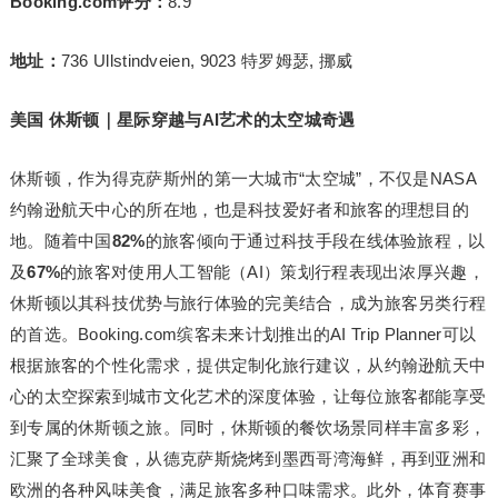
Booking.com评分：
8.9
地址：
736 Ullstindveien, 9023 特罗姆瑟, 挪威
美国 休斯顿｜星际穿越与AI艺术的太空城奇遇
休斯顿，作为得克萨斯州的第一大城市“太空城”，不仅是NASA
约翰逊航天中心的所在地，也是科技爱好者和旅客的理想目的
地。随着中国
82%
的旅客倾向于通过科技手段在线体验旅程，以
及
67%
的旅客对使用人工智能（AI）策划行程表现出浓厚兴趣，
休斯顿以其科技优势与旅行体验的完美结合，成为旅客另类行程
的首选。Booking.com缤客未来计划推出的AI Trip Planner可以
根据旅客的个性化需求，提供定制化旅行建议，从约翰逊航天中
心的太空探索到城市文化艺术的深度体验，让每位旅客都能享受
到专属的休斯顿之旅。同时，休斯顿的餐饮场景同样丰富多彩，
汇聚了全球美食，从德克萨斯烧烤到墨西哥湾海鲜，再到亚洲和
欧洲的各种风味美食，满足旅客多种口味需求。此外，体育赛事