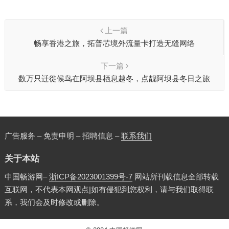
上一篇
畅享香港之旅，拓普芯境外流量卡打造无缝网络
下一篇
数万只迁徙候鸟在阿坝县栖息越冬，点靓阿坝县冬日之旅
广告服务 – 免责申明 – 招聘信息 –
联系我们
关于本站
中国畅游网–
浙ICP备2023001399号-7
网站所刊载信息全部转载
互联网，不代表本网观点|如有侵犯到您权利，请与我们取得联
系，我们会及时修改或删除。