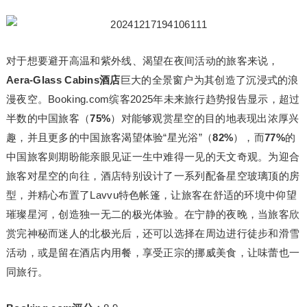
对于想要避开高温和紫外线、渴望在夜间活动的旅客来说，
Aera-Glass Cabins酒店
巨大的全景窗户为其创造了沉浸式的浪
漫夜空。Booking.com缤客2025年未来旅行趋势报告显示，超过
半数的中国旅客（
75%
）对能够观赏星空的目的地表现出浓厚兴
趣，并且更多的中国旅客渴望体验“星光浴”（
82%
），而
77%
的
中国旅客则期盼能亲眼见证一生中难得一见的天文奇观。为迎合
旅客对星空的向往，酒店特别设计了一系列配备星空玻璃顶的房
型，并精心布置了Lavvu特色帐篷，让旅客在舒适的环境中仰望
璀璨星河，创造独一无二的极光体验。在宁静的夜晚，当旅客欣
赏完神秘而迷人的北极光后，还可以选择在周边进行徒步和滑雪
活动，或是留在酒店内用餐，享受正宗的挪威美食，让味蕾也一
同旅行。