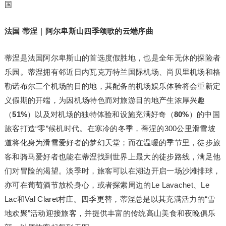
国
法国 蒂涅｜阿尔卑斯山四季颂歌的云端序曲
蒂涅是法国阿尔卑斯山的首选度假胜地，也是全年无休的探险者
乐园。蒂涅拥有邻近日内瓦克万特兰国际机场、尚贝里机场和格
勒诺布尔三个机场的目的地，其配备的机场娱乐体验将会重新定
义假期的开端，为因机场特色而对旅游目的地产生浓厚兴趣
（
51%
）以及对机场的独特体验和设施充满好奇（
80%
）的中国
旅客打造“零”候机时代。在寒冷的冬季，蒂涅的300公里滑雪坡
道将化身为滑雪爱好者的梦幻天堂；而在温暖的季节里，徒步旅
客和骑马爱好者也能在蒂涅找到世界上最大的徒步路线，满足他
们对冒险的渴望。淡季时，旅客可以在湖边开启一场沙滩排球，
亦可在葡萄酒节放松身心，或者探索周边的Le Lavachet、Le
Lac和Val Claret村庄。四季更替，蒂涅总是以其充满活力的“雪
地欢聚”活动迎接旅客，并提供丰富的传统高山美食和夜晚俱乐