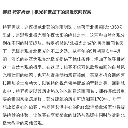
挪威 特罗姆瑟｜极光和繁星下的浪漫夜间探索
特罗姆瑟，这座挪威北部的璀璨明珠，坐落于北极圈以北350公
里处，是观赏北极光和午夜太阳的绝佳之地，这两种自然奇观分
别在不同的时节绽放。特罗姆瑟以“北极光之城”的美誉而闻名天
下，无疑是观赏北极光的不二之选。从每年的9月初至次年4月
初，漫长的冬夜为观赏北极光提供了绝佳条件，增加了旅客目睹
这一自然奇观的概率。在这里，旅客不仅可以欣赏如画的自然风
光和壮丽的峡湾，也可与野生动物亲密接触，甚至有机会训练阿
拉斯加哈士奇幼犬，以独特的视角领略挪威的荒野之美。回到城
市中，特罗姆瑟以其历史悠久的木制建筑而闻名，拥有挪威最重
要的帝国风格房屋群，部分建筑的历史可追溯至1789年。对于
想放松身心的旅客，特罗姆瑟港中心的Pust漂浮桑拿浴室也将提
供绝妙的体验，让旅客在享受桑拿的舒适与温暖中同时欣赏到北
极大教堂的宏伟景观。