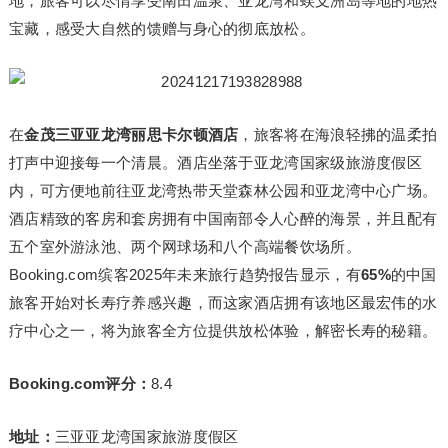
地，旅客可以尽情享受南田温泉、亚龙湾和蜈支洲岛等地的地热
宝藏，感受大自然的馈赠与身心的彻底放松。
在
金茂三亚亚龙湾丽思卡尔顿酒店
，旅客将在海浪轻拂的温柔拍
打声中迎接每一个清晨。酒店坐落于亚龙湾国家级旅游度假区
内，可方便地前往亚龙湾热带天堂森林公园和亚龙湾中心广场。
酒店精致的客房和套房拥有中国南部令人心醉的海景，并且配有
五个室外游泳池、两个网球场和八个高端餐饮场所。
Booking.com缤客2025年未来旅行趋势报告显示，有
65%
的中国
旅客开始对长寿疗养感兴趣，而这家酒店拥有该地区最宏伟的水
疗中心之一，将为旅客全方位提供放松体验，解密长寿的秘籍。
Booking.com评分：
8.4
地址：
三亚亚龙湾国家旅游度假区