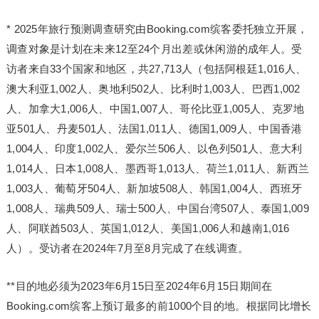
* 2025年旅行预测调查研究由Booking.com缤客委托独立开展，
调查对象是计划在未来12至24个月出差或休闲游的成年人。受
访者来自33个国家和地区，共27,713人（包括阿根廷1,016人、
澳大利亚1,002人、奥地利502人、比利时1,003人、巴西1,002
人、加拿大1,006人、中国1,007人、哥伦比亚1,005人、克罗地
亚501人、丹麦501人、法国1,011人、德国1,009人、中国香港
1,004人、印度1,002人、爱尔兰506人、以色列501人、意大利
1,014人、日本1,008人、墨西哥1,013人、荷兰1,011人、新西兰
1,003人、葡萄牙504人、新加坡508人、韩国1,004人、西班牙
1,008人、瑞典509人、瑞士500人、中国台湾507人、泰国1,009
人、阿联酋503人、英国1,012人、美国1,006人和越南1,016
人）。受访者在2024年7月至8月完成了在线调查。
**目的地必须为2023年6月15日至2024年6月15日期间在
Booking.com缤客上预订最多的前1000个目的地。根据同比增长