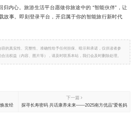
归内心。旅游生活平台愿做你旅途中的 “智能伙伴”，让
载故事。即刻登录平台，开启属于你的智能旅行新时代
内容的真实性、完整性、准确性给予任何担保、暗示和承诺，仅供读者参
的合法权益（内容、图片等），请及时联系本站，我们会及时删除处理。
下一篇
代焕发经
探寻长寿密码 共话康养未来——2025南方优品”爱爸妈
去巴马”体验活动圆满收官