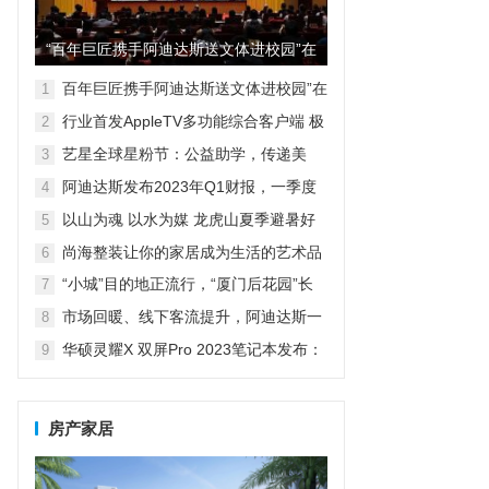
“百年巨匠携手阿迪达斯送文体进校园”在
京启动
百年巨匠携手阿迪达斯送文体进校园”在
1
京启动
行业首发AppleTV多功能综合客户端 极
2
空间私有云打造完美影音库
艺星全球星粉节：公益助学，传递美
3
丽！
阿迪达斯发布2023年Q1财报，一季度
4
大中华区业绩好于预期
以山为魂 以水为媒 龙虎山夏季避暑好
5
去处
尚海整装让你的家居成为生活的艺术品
6
“小城”目的地正流行，“厦门后花园”长
7
泰聘请70名高校文旅体验官
市场回暖、线下客流提升，阿迪达斯一
8
季度大中华区业绩复苏
华硕灵耀X 双屏Pro 2023笔记本发布：
9
高性能双屏RTX 40独显本
房产家居