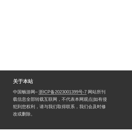
关于本站
中国畅游网–
浙ICP备2023001399号-7
网站所刊
载信息全部转载互联网，不代表本网观点|如有侵
犯到您权利，请与我们取得联系，我们会及时修
改或删除。