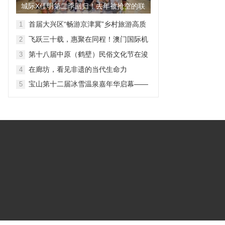
城际X佳明第二季回归！去年被抢空的联
名表，又来了
首届大兴区“畅游京津冀”乡村旅游高质
1
量发展促进会成功举办
飞跃三十载，惠聚在同程！澳门国际机
2
场4・25航线推介直播圆满落幕
第十八届中原（鹤壁）民俗文化节在浚
3
县古城启幕
在廊坊，看见非遗的当代生命力
4
宝山第十二届冰雪温泉嘉年华启幕——
5
解锁冬日康养新体验