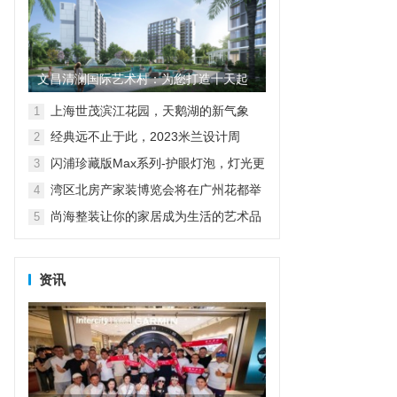
文昌清澜国际艺术村：为您打造十天起
租的短常皆宜30年随心住
上海世茂滨江花园，天鹅湖的新气象
1
经典远不止于此，2023米兰设计周
2
D&G杜嘉班纳演绎全新家居主题
闪浦珍藏版Max系列-护眼灯泡，灯光更
3
自然
湾区北房产家装博览会将在广州花都举
4
行
尚海整装让你的家居成为生活的艺术品
5
资讯