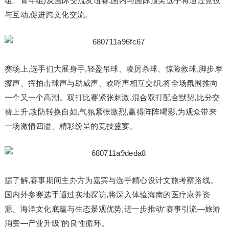
组、青年组)及国际交流友谊赛,国内与国际顶尖选手将通过竞技
与互动,促进跨文化交流。
赛场上,选手们大展身手,轻盈吊球、凌厉杀球、惊险救球,脚步摩
擦声、挥拍击球声与助威声、欢呼声相互交织,将全场氛围推向
一个又一个高潮。双打比赛紧张刺激,混合双打配合默契,比分交
替上升,攻防转换自如,气氛紧张激烈,赢得阵阵喝彩,为观众带来
一场激情四溢、精彩纷呈的竞技盛宴。
据了解,赛事期间主办方为嘉宾与选手精心设计文旅考察路线。
国内外参赛选手通过实地探访,将深入体验海南的医疗康养资
源、海洋文化底蕴与生态景观优势,进一步推动“赛事引流—旅游
消费—产业升级”的良性循环。