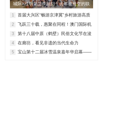
城际X佳明第二季回归！去年被抢空的联
名表，又来了
首届大兴区“畅游京津冀”乡村旅游高质
1
量发展促进会成功举办
飞跃三十载，惠聚在同程！澳门国际机
2
场4・25航线推介直播圆满落幕
第十八届中原（鹤壁）民俗文化节在浚
3
县古城启幕
在廊坊，看见非遗的当代生命力
4
宝山第十二届冰雪温泉嘉年华启幕——
5
解锁冬日康养新体验