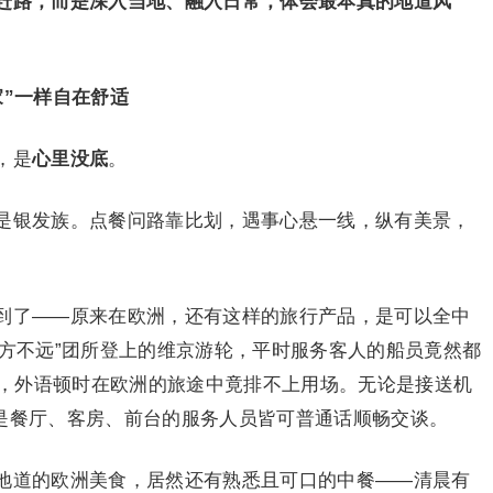
赶路，而是深入当地、融入日常，
体会
最本真的地道风
家”一样自在舒适
，是
心里没底
。
是银发族。点餐问路靠比划，遇事心悬一线，纵有美景，
到了——原来在欧洲，还有这样的旅行产品，是可以全中
远方不远”团所登上的维京游轮，平时服务客人的船员竟然都
，外语顿时在欧洲的旅途中竟排不上用场。无论是接送机
还是餐厅、客房、前台的服务人员皆可普通话顺畅交谈。
地道的欧洲美食，居然还有熟悉且可口的中餐——清晨有