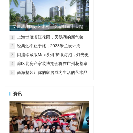
文昌清澜国际艺术村：为您打造十天起
租的短常皆宜30年随心住
上海世茂滨江花园，天鹅湖的新气象
1
经典远不止于此，2023米兰设计周
2
D&G杜嘉班纳演绎全新家居主题
闪浦珍藏版Max系列-护眼灯泡，灯光更
3
自然
湾区北房产家装博览会将在广州花都举
4
行
尚海整装让你的家居成为生活的艺术品
5
资讯