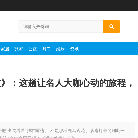
产家居
旅游
公益
时尚
娱乐
资讯
旅》：这趟让名人大咖心动的旅程，
把“出去看看”挂在嘴边。 不是那种走马观花、落地打卡的到此一