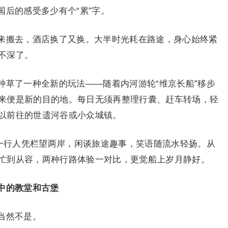
后的感受多少有个“累”字。
来搬去，酒店换了又换。大半时光耗在路途，身心始终紧
不深了。
种草了一种全新的玩法——随着内河游轮“维京长船”移步
来便是新的目的地。每日无须再整理行囊、赶车转场，轻
以前往的世遗河谷或小众城镇。
团一行人凭栏望两岸，闲谈旅途趣事，笑语随流水轻扬。从
忙到从容，两种行路体验一对比，更觉船上岁月静好。
中的教堂和古堡
当然不是。