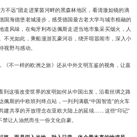
远方不远”团走进莱茵河畔的黑森林地区，看清澈如镜的滴
德国海德堡老城漫步，感受德国最古老大学与城市相融的
地道风味，在匈牙利布达佩斯走进当地市集采买烟火，人
。不光如此，乘船漫游瓦豪河谷，绕开喧嚣闹市，深入小
特视野与感动。
，《不一样的欧洲之旅》还从中外文明互鉴的视角，让嘉
看到这项改变世界的发明如何从中国出发，沿着丝绸之路
达佩斯的中欧班列终点站，一列列满载“中国智造”的火车
共建共享的开放理念在亚欧大陆上的延续……这些“印记”
，不禁让人油然而生一份文化自豪。