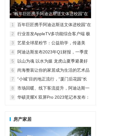
“百年巨匠携手阿迪达斯送文体进校园”在
京启动
百年巨匠携手阿迪达斯送文体进校园”在
1
京启动
行业首发AppleTV多功能综合客户端 极
2
空间私有云打造完美影音库
艺星全球星粉节：公益助学，传递美
3
丽！
阿迪达斯发布2023年Q1财报，一季度
4
大中华区业绩好于预期
以山为魂 以水为媒 龙虎山夏季避暑好
5
去处
尚海整装让你的家居成为生活的艺术品
6
“小城”目的地正流行，“厦门后花园”长
7
泰聘请70名高校文旅体验官
市场回暖、线下客流提升，阿迪达斯一
8
季度大中华区业绩复苏
华硕灵耀X 双屏Pro 2023笔记本发布：
9
高性能双屏RTX 40独显本
房产家居