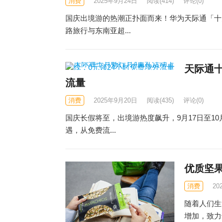
消费
2025年9月24日
阅读
(414)
评论(0)
国庆出境游的热潮正扑面而来！华为天际通「十月
路旅行与东南亚超...
天际通十
流量
消费
2025年9月20日
阅读
(435)
评论(0)
国庆长假将至，出境游热度飙升，9月17日至1
遇，从免费流...
优质坚
消费
20
随着人们生
增加，致力