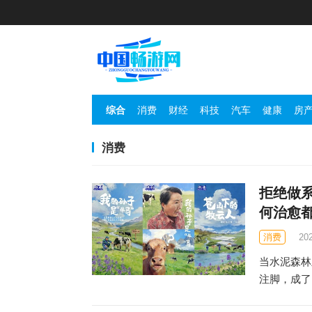
综合
消费
财经
科技
汽车
健康
房
消费
拒绝做系
何治愈
消费
20
当水泥森林
注脚，成了