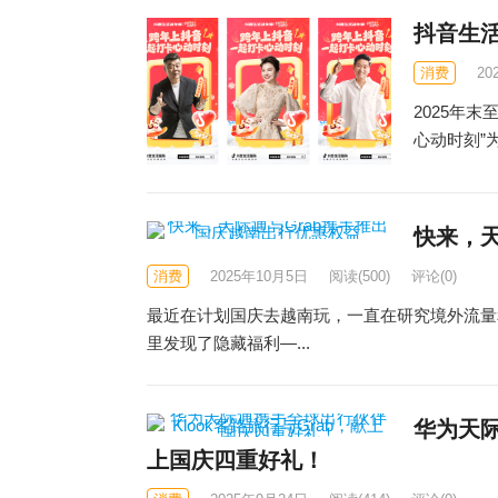
抖音生
消费
20
2025年
心动时刻”
快来，天
消费
2025年10月5日
阅读
(500)
评论(0)
最近在计划国庆去越南玩，一直在研究境外流量
里发现了隐藏福利—...
华为天际
上国庆四重好礼！