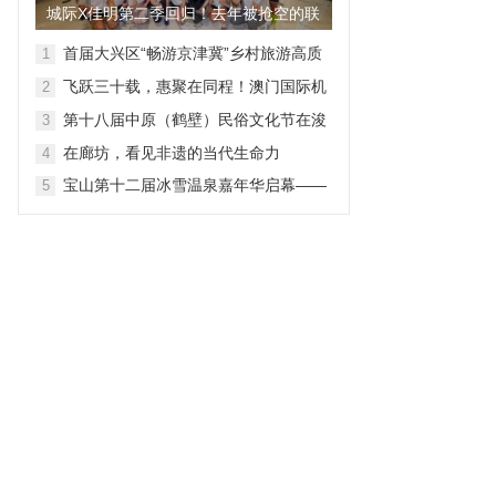
城际X佳明第二季回归！去年被抢空的联
名表，又来了
首届大兴区“畅游京津冀”乡村旅游高质
1
量发展促进会成功举办
飞跃三十载，惠聚在同程！澳门国际机
2
场4・25航线推介直播圆满落幕
第十八届中原（鹤壁）民俗文化节在浚
3
县古城启幕
在廊坊，看见非遗的当代生命力
4
宝山第十二届冰雪温泉嘉年华启幕——
5
解锁冬日康养新体验