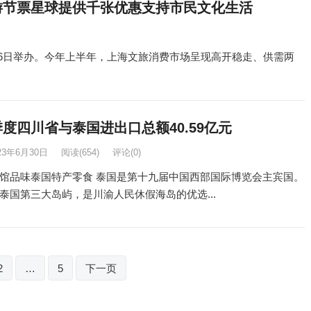
游节票星球提供千张优惠支持市民文化生活
0月6日举办。今年上半年，上海文旅消费市场呈现高开稳走、供需两
度四川省与泰国进出口总额40.59亿元
23年6月30日
阅读
(654)
评论(0)
馆品味泰国特产零食 泰国是第十九届中国西部国际博览会主宾国。
泰国第三大岛屿，是川渝人民休假海岛的优选...
2
…
5
下一页