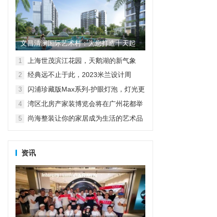
文昌清澜国际艺术村：为您打造十天起
租的短常皆宜30年随心住
上海世茂滨江花园，天鹅湖的新气象
1
经典远不止于此，2023米兰设计周
2
D&G杜嘉班纳演绎全新家居主题
闪浦珍藏版Max系列-护眼灯泡，灯光更
3
自然
湾区北房产家装博览会将在广州花都举
4
行
尚海整装让你的家居成为生活的艺术品
5
资讯