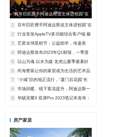
“百年巨匠携手阿迪达斯送文体进校园”在
京启动
百年巨匠携手阿迪达斯送文体进校园”在
1
京启动
行业首发AppleTV多功能综合客户端 极
2
空间私有云打造完美影音库
艺星全球星粉节：公益助学，传递美
3
丽！
阿迪达斯发布2023年Q1财报，一季度
4
大中华区业绩好于预期
以山为魂 以水为媒 龙虎山夏季避暑好
5
去处
尚海整装让你的家居成为生活的艺术品
6
“小城”目的地正流行，“厦门后花园”长
7
泰聘请70名高校文旅体验官
市场回暖、线下客流提升，阿迪达斯一
8
季度大中华区业绩复苏
华硕灵耀X 双屏Pro 2023笔记本发布：
9
高性能双屏RTX 40独显本
房产家居