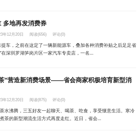
 多地再发消费券
23年12月20日
阅读
(656)
评论(0)
来提车，之前在这定了一辆新能源车，叠加各种消费补贴之后足足省
”在深圳罗湖笋岗片区一家汽车专卖店，一名...
煮茶”营造新消费场景——省会商家积极培育新型消
23年12月20日
阅读
(875)
评论(0)
茶水沸腾，三五好友一起聊天、喝茶、吃食，享受惬意生活。寒冷
煮茶的新型潮流生活方式再度走红。近日，省会...