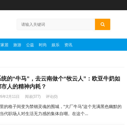
产家居
旅游
公益
时尚
娱乐
资讯
统的“牛马”，去云南做个“牧云人”：欧亚牛奶如
都市人的精神内耗？
26年2月11日
阅读
(377)
评论(0)
里的格子间变为禁锢灵魂的围城，“大厂牛马”这个充满黑色幽默的
当代职场人对生活无力感的集体自嘲。在这个...