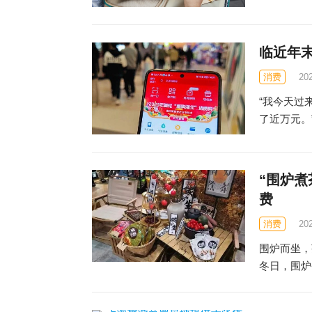
临近年末
消费
20
“我今天过
了近万元。
“围炉
费
消费
20
围炉而坐，
冬日，围炉