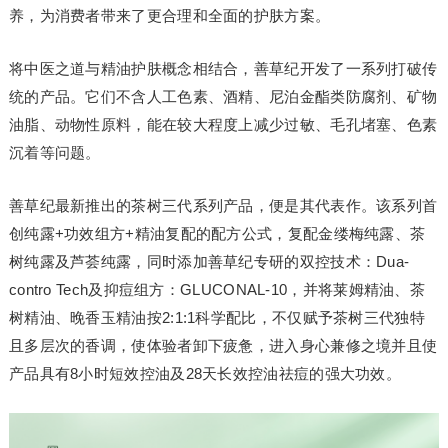
养，为消费者带来了更合理和全面的护肤方案。
将中医之道与精油护肤概念相结合，善草纪开发了一系列打破传
统的产品。它们不含人工色素、酒精、尼泊金酯类防腐剂、矿物
油脂、动物性原料，能在较大程度上减少过敏、毛孔堵塞、色素
沉着等问题。
善草纪最新推出的茶树三代系列产品，便是其代表作。该系列首
创纯露+功效组方+精油复配的配方公式，复配金缕梅纯露、茶
树纯露及芦荟纯露，同时添加善草纪专研的双控技术：Dua-
contro Tech及抑痘组方：GLUCONAL-10，并将莱姆精油、茶
树精油、晚香玉精油按2:1:1科学配比，不仅赋予茶树三代独特
且多层次的香调，使体验者卸下疲惫，进入身心兼修之境并且使
产品具有8小时短效控油及28天长效控油祛痘的强大功效。